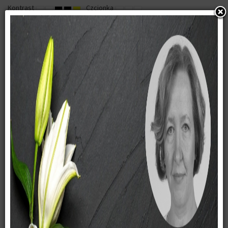
Kontrast
Czcionka
DEFAULT
NIGHT
HIGH
HIGH
HIGH
SET
SET
SET
MODE
MODE
CONTRAST
CONTRAST
CONTRAST
SMALLER
DEFAULT
LARGER
BLACK
BLACK
YELLOW
FONT
FONT
FONT
WHITE
YELLOW
BLACK
MODE
MODE
MODE
Główna
strona
Wydarzenia
aktualności
Uczniowie
naszej szkoły
Samorząd
uczniowski
Język niemiecki
blog
Literackie
Atelier
Konsultacje
Laboratoria Przyszłości
Kariera bez barier
Rodzice