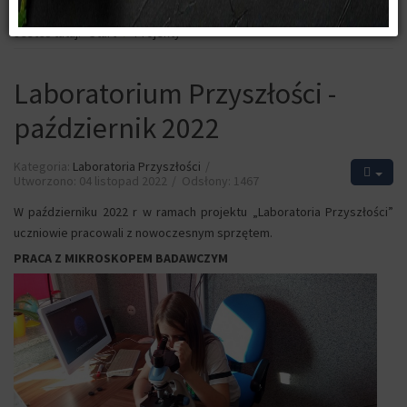
Jesteś tutaj:
Start
Projekty
Laboratorium Przyszłości -
październik 2022
Kategoria:
Laboratoria Przyszłości
Utworzono: 04 listopad 2022
Odsłony: 1467
W październiku 2022 r w ramach projektu „Laboratoria Przyszłości”
uczniowie pracowali z nowoczesnym sprzętem.
PRACA Z MIKROSKOPEM BADAWCZYM