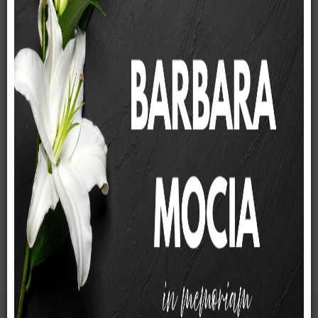
uczniów
Rada Rodziców
Podręczniki
2026/2027
Wyprawka 2024
pierwszoklasisty
Wyżywienie
Jadłospis
Zebrania
konsultacje
Konsultacje
Dni dodatkowo wolne
Pomoc
specjalistyczna
Pedagog
Terapeuta
Pedagog specjalny
Logopeda
Psycholog
Doradca zawodowy
Dziennik
elektorniczny
Dziennik logowanie
Zasady funkcjonowania
Kontakt
z nami
RODO
ochrona danych
Rekrutacja
2026/2027