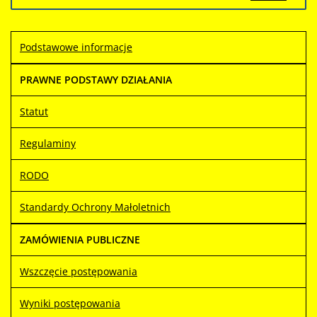
Opis
zmian
Data
Osoba
Porównaj
Podstawowe informacje
Artykuł
środa,
Renata
został
27 luty
Kochanowska
PRAWNE PODSTAWY DZIAŁANIA
utworzony.
2019
09:52
Statut
Artykuł
środa,
Renata
Regulaminy
został
27 luty
Kochanowska
zmieniony.
2019
RODO
17:08
Artykuł
Renata
Standardy Ochrony Małoletnich
został
czwartek,
Kochanowska
zmieniony.
28 luty
ZAMÓWIENIA PUBLICZNE
2019
09:12
Wszczęcie postępowania
Wyniki postępowania