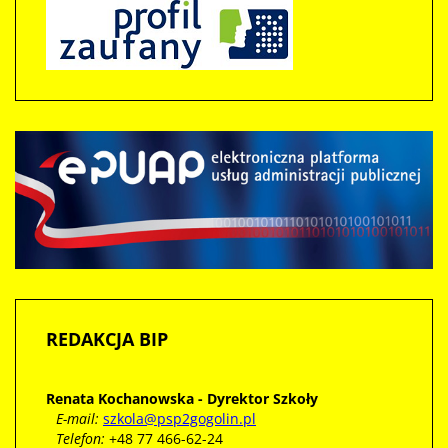
REDAKCJA
BIP
Renata Kochanowska - Dyrektor Szkoły
E-mail:
szkola@psp2gogolin.pl
Telefon:
+48 77 466-62-24