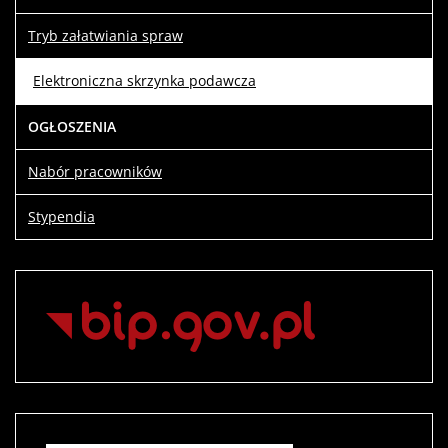
Tryb załatwiania spraw
Elektroniczna skrzynka podawcza
OGŁOSZENIA
Nabór pracowników
Stypendia