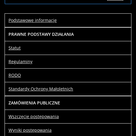
Opis
zmian
Data
Osoba
Porównaj
Podstawowe informacje
Artykuł
środa,
Renata
został
27 luty
Kochanowska
PRAWNE PODSTAWY DZIAŁANIA
utworzony.
2019
09:52
Statut
Artykuł
środa,
Renata
Regulaminy
został
27 luty
Kochanowska
zmieniony.
2019
RODO
17:08
Artykuł
Renata
Standardy Ochrony Małoletnich
został
czwartek,
Kochanowska
zmieniony.
28 luty
ZAMÓWIENIA PUBLICZNE
2019
09:12
Wszczęcie postępowania
Wyniki postępowania