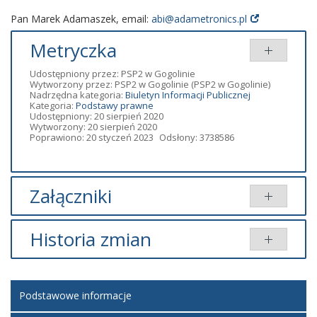
Pan Marek Adamaszek, email:
abi@adametronics.pl
Metryczka
Udostępniony przez:
PSP2 w Gogolinie
Wytworzony przez:
PSP2 w Gogolinie
(PSP2 w Gogolinie)
Nadrzędna kategoria:
Biuletyn Informacji Publicznej
Kategoria:
Podstawy prawne
Udostępniony: 20 sierpień 2020
Wytworzony: 20 sierpień 2020
Poprawiono: 20 styczeń 2023
Odsłony: 3738586
Załączniki
Tytuł
Typ
Rozmiar
Dodany przez
Historia zmian
Rekrutacja
doc
91.00
Renata
uczniów
KB
Kochanowska
Opis zmian
Data
Osoba
Por
Uczniowie
doc
92.50
Renata
Podstawowe informacje
Artykuł został
czwartek,
Renata
KB
Kochanowska
utworzony.
20 sierpień
Kochanowska