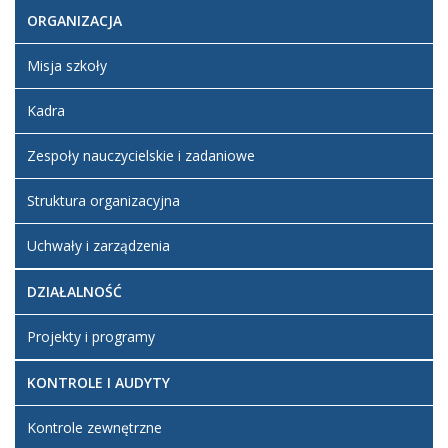
ORGANIZACJA
Artykuł został
Renata
zmieniony.
poniedziałek,
Kochanowska
20 grudzień
Misja szkoły
2021 15:21
Kadra
Artykuł został
piątek, 20
Super User
zmieniony.
styczeń
Zespoły nauczycielskie i zadaniowe
2023 09:35
Struktura organizacyjna
Artykuł został
piątek, 20
Super User
zmieniony.
styczeń
2023 09:36
Uchwały i zarządzenia
DZIAŁALNOŚĆ
Projekty i programy
KONTROLE I AUDYTY
Kontrole zewnętrzne