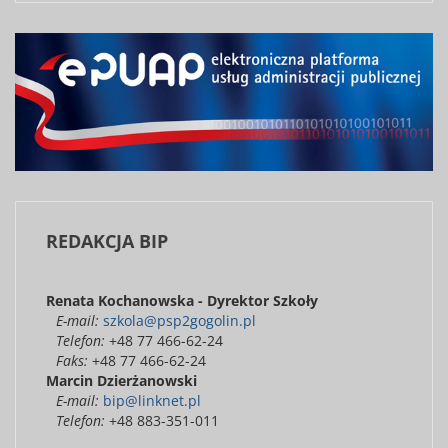
REDAKCJA
BIP
Renata Kochanowska - Dyrektor Szkoły
E-mail:
szkola@psp2gogolin.pl
Telefon:
+48 77 466-62-24
Faks:
+48 77 466-62-24
Marcin Dzierżanowski
E-mail:
bip@linknet.pl
Telefon:
+48 883-351-011