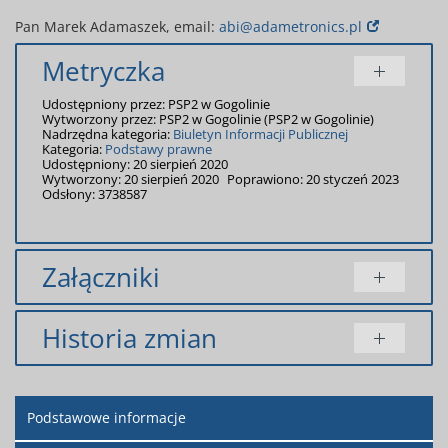
Pan Marek Adamaszek, email:
abi@adametronics.pl
Metryczka
Udostępniony przez:
PSP2 w Gogolinie
Wytworzony przez:
PSP2 w Gogolinie
(PSP2 w Gogolinie)
Nadrzędna kategoria:
Biuletyn Informacji Publicznej
Kategoria:
Podstawy prawne
Udostępniony: 20 sierpień 2020
Wytworzony: 20 sierpień 2020
Poprawiono: 20 styczeń 2023
Odsłony: 3738587
Załączniki
Dodany
Historia zmian
Tytuł
Typ
Rozmiar
przez
Rekrutacja
doc
91.00
Renata
Opis zmian
Data
Osoba
Po
uczniów
KB
Kochanowska
Podstawowe informacje
Artykuł został
czwartek,
Renata
Uczniowie
doc
92.50
Renata
utworzony.
20 sierpień
Kochanowska