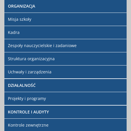
ORGANIZACJA
Artykuł został
Renata
zmieniony.
poniedziałek,
Kochanowska
20 grudzień
Misja szkoły
2021 15:21
Kadra
Artykuł został
piątek, 20
Super
zmieniony.
styczeń 2023
User
Zespoły nauczycielskie i zadaniowe
09:35
Struktura organizacyjna
Artykuł został
piątek, 20
Super
zmieniony.
styczeń 2023
User
09:36
Uchwały i zarządzenia
DZIAŁALNOŚĆ
Projekty i programy
KONTROLE I AUDYTY
Kontrole zewnętrzne